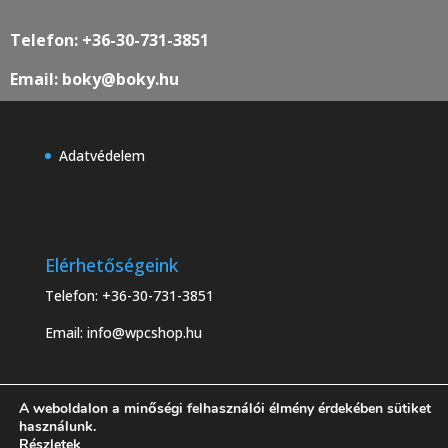
Telefon: +36-30-731-3851
Email: boky@boky.hu
Adatvédelem
Elérhetőségeink
Telefon:
+36-30-731-3851
Email:
info@wpcshop.hu
A weboldalon a minőségi felhasználói élmény érdekében sütiket
használunk.
Részletek